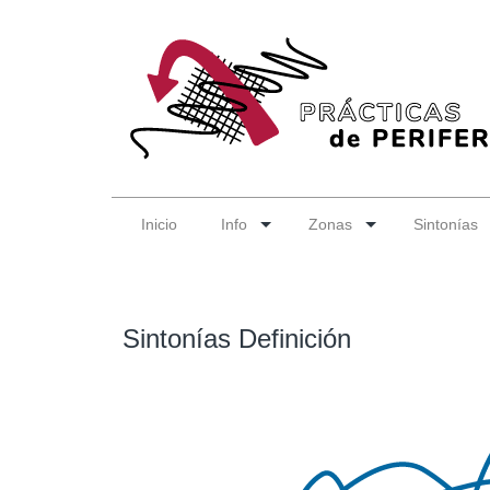
Inicio
Info
Zonas
Sintonías
Sintonías Definición