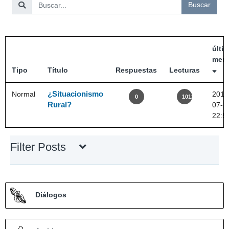
últi
mens
Tipo
Título
Respuestas
Lecturas
¿Situacionismo
Normal
2019
0
1012
Rural?
07-2
22:5
Filter Posts
Diálogos