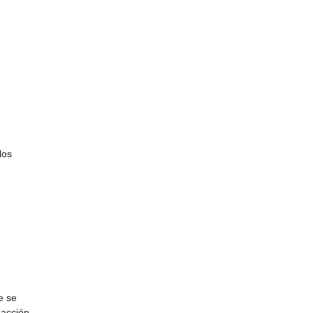
los
e se
 acción