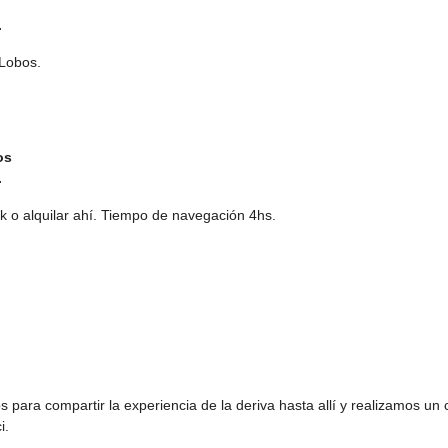
.
 Lobos.
os
.
ak o alquilar ahí. Tiempo de navegación 4hs.
 para compartir la experiencia de la deriva hasta allí y realizamos un c
i.