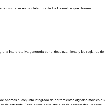
ueden sumarse en bicicleta durante los kilómetros que deseen.
grafía interpretativa generada por el desplazamiento y los registros de 
e abrimos el conjunto integrado de herramientas digitales móviles qu
ica del territorio. Cada artista narra sus días de observación, registro y