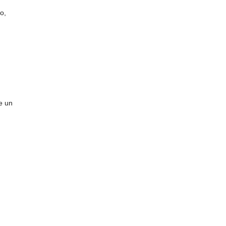
o,
e un