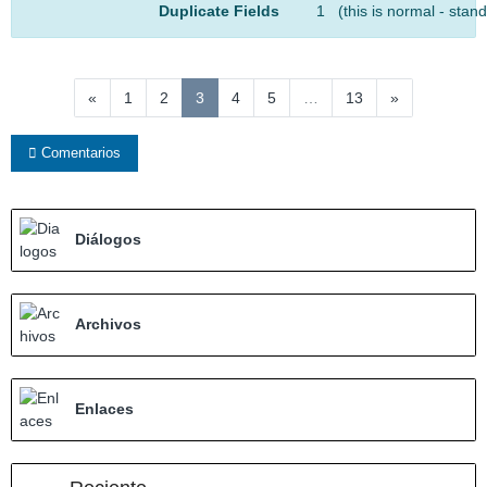
Duplicate Fields
1 (this is normal - stan
(actual)
«
1
2
3
4
5
…
13
»
Comentarios
Diálogos
Archivos
Enlaces