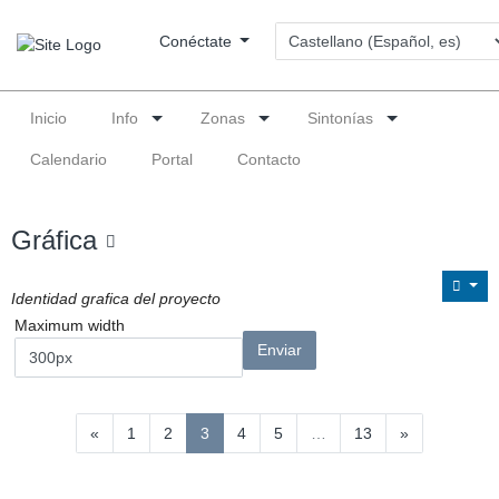
Conéctate
Inicio
Info
Zonas
Sintonías
Calendario
Portal
Contacto
Gráfica
Identidad grafica del proyecto
Maximum width
(actual)
«
1
2
3
4
5
…
13
»