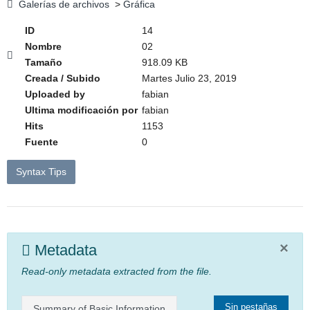
Galerías de archivos
>
Gráfica
ID
14
Nombre
02
Tamaño
918.09 KB
Creada / Subido
Martes Julio 23, 2019
Uploaded by
fabian
Ultima modificación por
fabian
Hits
1153
Fuente
0
Syntax Tips
×
Metadata
Read-only metadata extracted from the file.
Sin pestañas
Summary of Basic Information