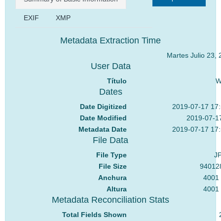
EXIF
XMP
Metadata Extraction Time
Martes Julio 23,
User Data
Título
W
Dates
Date Digitized
2019-07-17 17
Date Modified
2019-07-17
Metadata Date
2019-07-17 17
File Data
File Type
J
File Size
94012
Anchura
4001 
Altura
4001 
Metadata Reconciliation Stats
Total Fields Shown