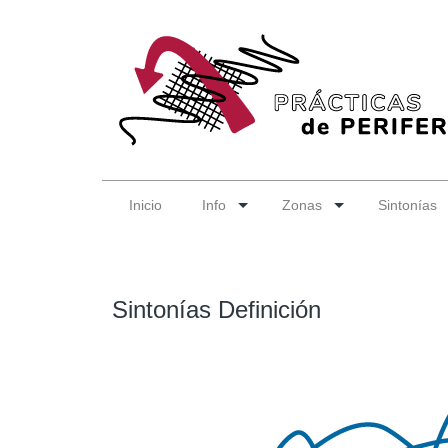
Inicio
Info
Zonas
Sintonías
Sintonías Definición